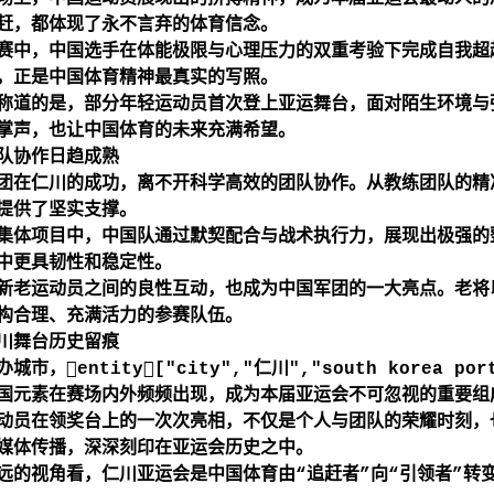
赶，都体现了永不言弃的体育信念。
赛中，中国选手在体能极限与心理压力的双重考验下完成自我超
，正是中国体育精神最真实的写照。
称道的是，部分年轻运动员首次登上亚运舞台，面对陌生环境与
掌声，也让中国体育的未来充满希望。
队协作日趋成熟
团在仁川的成功，离不开科学高效的团队协作。从教练团队的精
提供了坚实支撑。
集体项目中，中国队通过默契配合与战术执行力，展现出极强的
中更具韧性和稳定性。
新老运动员之间的良性互动，也成为中国军团的一大亮点。老将
构合理、充满活力的参赛队伍。
川舞台历史留痕
城市，entity["city","仁川","south korea
国元素在赛场内外频频出现，成为本届亚运会不可忽视的重要组
动员在领奖台上的一次次亮相，不仅是个人与团队的荣耀时刻，
媒体传播，深深刻印在亚运会历史之中。
远的视角看，仁川亚运会是中国体育由“追赶者”向“引领者”转