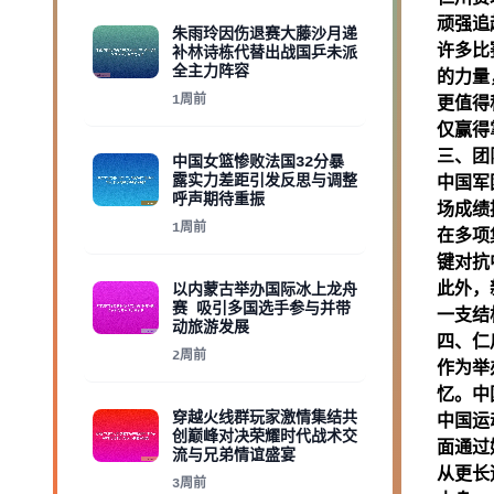
顽强追
朱雨玲因伤退赛大藤沙月递
许多比
补林诗栋代替出战国乒未派
全主力阵容
的力量
1周前
更值得
仅赢得
三、团
中国女篮惨败法国32分暴
露实力差距引发反思与调整
中国军
呼声期待重振
场成绩
1周前
在多项
键对抗
此外，
以内蒙古举办国际冰上龙舟
赛 吸引多国选手参与并带
一支结
动旅游发展
四、仁
2周前
作为举办
忆。中
穿越火线群玩家激情集结共
中国运
创巅峰对决荣耀时代战术交
面通过
流与兄弟情谊盛宴
从更长
3周前