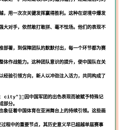
越，用一次次关键发挥赢得胜利。这种在逆境中爆发
强大对手，依然敢打敢拼、毫不怯场。他们的表现不
准部署，到保障团队的默默付出，每一个环节都为赛
整体作战能力。这种团队意识的提升，使中国队在关
以经验引领方向，新人以冲劲注入活力，共同构成了
 port city"]因中国军团的出色表现而被赋予特殊记
成部分。
也象征着中国体育在亚洲舞台上的持续引领。这些画
变过程中的重要节点，其历史意义早已超越单届赛事