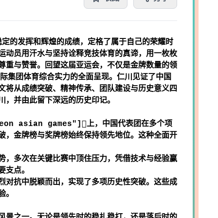
稳定的发挥和辉煌的成绩，定格了属于自己的荣耀时
运动员用汗水与坚持诠释竞技体育的真谛，用一枚枚
尊重与赞誉。回望这届亚运会，不仅是金牌数量的领
国际集团
体育综合实力的全面呈现。仁川见证了中国
文将从成绩突破、精神传承、团队建设与历史意义四
川，并由此留下深远的历史印记。
cheon asian games"]上，中国代表团在多个项
破，金牌榜与奖牌榜始终保持领先地位。这种全面开
势，多次在关键比赛中顶住压力，凭借技术与经验赢
要支点。
烈对抗中脱颖而出，实现了多项历史性突破。这些成
验。
风景之一。无论是领先时的稳扎稳打，还是落后时的